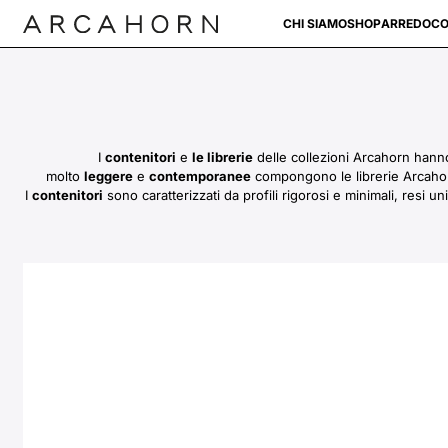
CHI SIAMO
SHOP
ARREDO
CO
I
contenitori
e
le librerie
delle collezioni Arcahorn hanno
molto
leggere
e
contemporanee
compongono le librerie Arcahorn
I
contenitori
sono caratterizzati da profili rigorosi e minimali, resi un