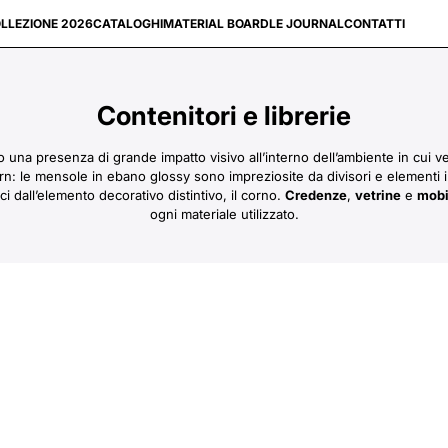
LLEZIONE 2026
CATALOGHI
MATERIAL BOARD
LE JOURNAL
CONTATTI
Contenitori e librerie
 una presenza di grande impatto visivo all’interno dell’ambiente in cui v
: le mensole in ebano glossy sono impreziosite da divisori e elementi 
ici dall’elemento decorativo distintivo, il corno.
Credenze
,
vetrine
e
mobi
ogni materiale utilizzato.