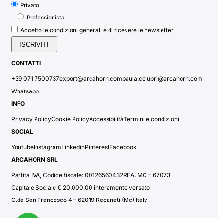
Privato
Professionista
condizioni generali
Accetto le
e di ricevere le newsletter
CONTATTI
+39 071 7500737
export@arcahorn.com
paula.colubri@arcahorn.com
Whatsapp
INFO
Privacy Policy
Cookie Policy
Accessibilità
Termini e condizioni
SOCIAL
Youtube
Instagram
Linkedin
Pinterest
Facebook
ARCAHORN SRL
Partita IVA, Codice fiscale: 00126560432
REA: MC – 67073
Capitale Sociale € 20.000,00 interamente versato
C.da San Francesco 4 – 62019 Recanati (Mc) Italy