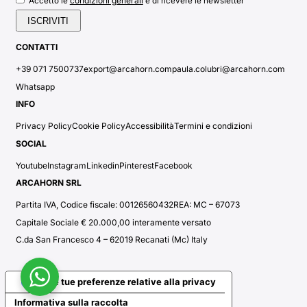
condizioni generali
Accetto le
e di ricevere le newsletter
CONTATTI
+39 071 7500737
export@arcahorn.com
paula.colubri@arcahorn.com
Whatsapp
INFO
Privacy Policy
Cookie Policy
Accessibilità
Termini e condizioni
SOCIAL
Youtube
Instagram
Linkedin
Pinterest
Facebook
ARCAHORN SRL
Partita IVA, Codice fiscale: 00126560432
REA: MC – 67073
Capitale Sociale € 20.000,00 interamente versato
C.da San Francesco 4 – 62019 Recanati (Mc) Italy
Le tue preferenze relative alla privacy
Informativa sulla raccolta