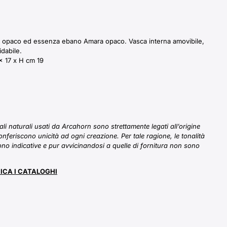
no opaco ed essenza ebano Amara opaco. Vasca interna amovibile,
idabile.
x 17 x H cm 19
iali naturali usati da Arcahorn sono strettamente legati all’origine
onferiscono unicità ad ogni creazione. Per tale ragione, le tonalità
sono indicative e pur avvicinandosi a quelle di fornitura non sono
ICA I CATALOGHI