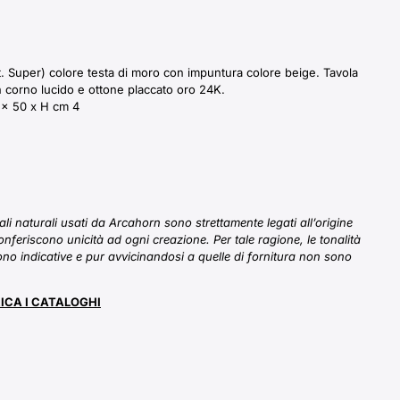
 Super) colore testa di moro con impuntura colore beige. Tavola
n corno lucido e ottone placcato oro 24K.
 x 50 x H cm 4
iali naturali usati da Arcahorn sono strettamente legati all’origine
onferiscono unicità ad ogni creazione. Per tale ragione, le tonalità
sono indicative e pur avvicinandosi a quelle di fornitura non sono
ICA I CATALOGHI