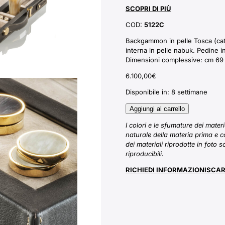
SCOPRI DI PIÙ
COD:
5122C
Backgammon in pelle Tosca (cat.
interna in pelle nabuk. Pedine i
Dimensioni complessive: cm 69
6.100,00
€
Disponibile in:
8 settimane
Aggiungi al carrello
I colori e le sfumature dei mater
naturale della materia prima e c
dei materiali riprodotte in foto 
riproducibili.
RICHIEDI INFORMAZIONI
SCAR