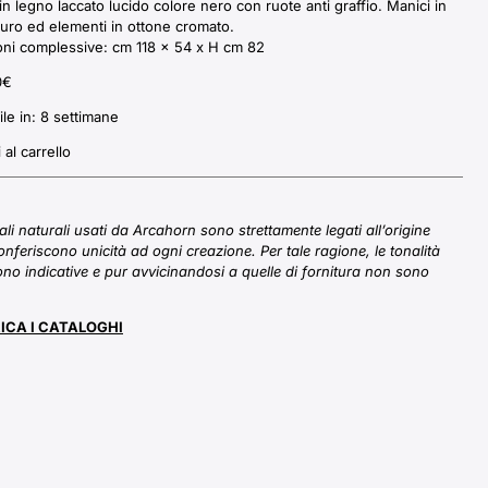
in legno laccato lucido colore nero con ruote anti graffio. Manici in
uro ed elementi in ottone cromato.
ni complessive: cm 118 x 54 x H cm 82
0
€
ile in:
8 settimane
al carrello
iali naturali usati da Arcahorn sono strettamente legati all’origine
onferiscono unicità ad ogni creazione. Per tale ragione, le tonalità
sono indicative e pur avvicinandosi a quelle di fornitura non sono
ICA I CATALOGHI