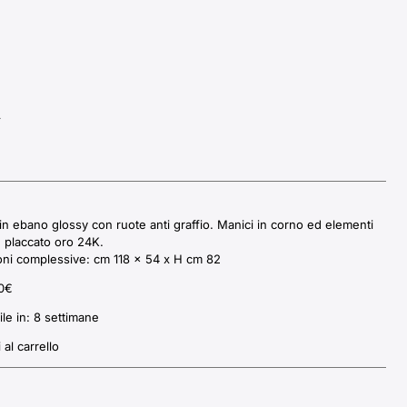
A
 in ebano glossy con ruote anti graffio. Manici in corno ed elementi
e placcato oro 24K.
ni complessive: cm 118 x 54 x H cm 82
0
€
ile in:
8 settimane
al carrello