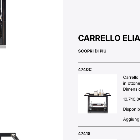
CARRELLO ELI
SCOPRI DI PIÙ
4740C
Carrello
in otton
Dimensio
10.740,0
Disponib
Aggiungi 
4741S