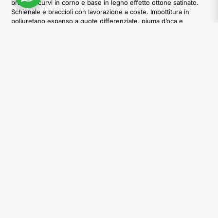
braccioli curvi in corno e base in legno effetto ottone satinato.
Schienale e braccioli con lavorazione a coste. Imbottitura in
poliuretano espanso a quote differenziate, piuma d’oca e
memory foam.
Esplora le opzioni
I colori e le sfumature dei materiali naturali usati da Arcahorn
sono strettamente legati all’origine naturale della materia prima e
conferiscono unicità ad ogni creazione. Per tale ragione, le
tonalità dei materiali riprodotte in foto sono indicative e pur
avvicinandosi a quelle di fornitura non sono riproducibili.
RICHIEDI INFORMAZIONI
SCARICA I CATALOGHI
ISCRIVITI ALLA NEWSLETTER