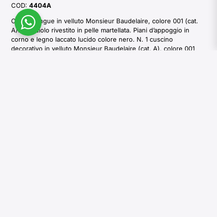
COD:
4404A
Chaise longue in velluto Monsieur Baudelaire, colore 001 (cat.
A). Bracciolo rivestito in pelle martellata. Piani d’appoggio in
corno e legno laccato lucido colore nero. N. 1 cuscino
decorativo in velluto Monsieur Baudelaire (cat. A), colore 001
con inserti in corno e dettagli in pelle martellata Aida, colore
nero con impuntura fatta a mano colore avorio. Base in legno
laccato nero opaco. Imbottitura in poliuretano espanso a quote
differenziate, piuma d’oca e memory foam.
Esplora le opzioni
I colori e le sfumature dei materiali naturali usati da Arcahorn
sono strettamente legati all’origine naturale della materia prima e
conferiscono unicità ad ogni creazione. Per tale ragione, le
tonalità dei materiali riprodotte in foto sono indicative e pur
avvicinandosi a quelle di fornitura non sono riproducibili.
RICHIEDI INFORMAZIONI
SCARICA I CATALOGHI