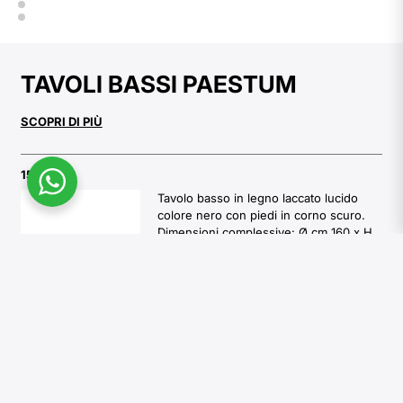
TAVOLI BASSI PAESTUM
SCOPRI DI PIÙ
1502
Tavolo basso in legno laccato lucido
colore nero con piedi in corno scuro.
Dimensioni complessive: Ø cm 160 x H
cm 31
1506
Tavolo basso in legno laccato lucido
colore avorio con piedi in corno.
Dimensioni complessive: Ø cm 160 x H