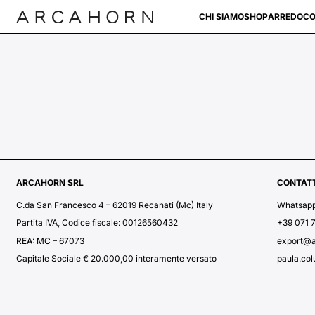
CHI SIAMO
SHOP
ARREDO
CO
ARCAHORN SRL
CONTATT
C.da San Francesco 4 – 62019 Recanati (Mc) Italy
Whatsap
Partita IVA, Codice fiscale: 00126560432
+39 071 
REA: MC – 67073
export@
Capitale Sociale € 20.000,00 interamente versato
paula.co