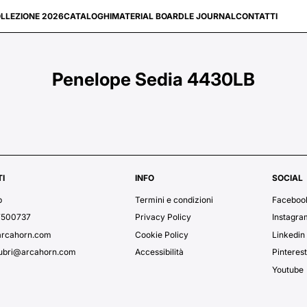
LLEZIONE 2026
CATALOGHI
MATERIAL BOARD
LE JOURNAL
CONTATTI
Penelope Sedia 4430LB
I
INFO
SOCIAL
p
Termini e condizioni
Faceboo
7500737
Privacy Policy
Instagra
arcahorn.com
Cookie Policy
Linkedin
lubri@arcahorn.com
Accessibilità
Pinteres
Youtube