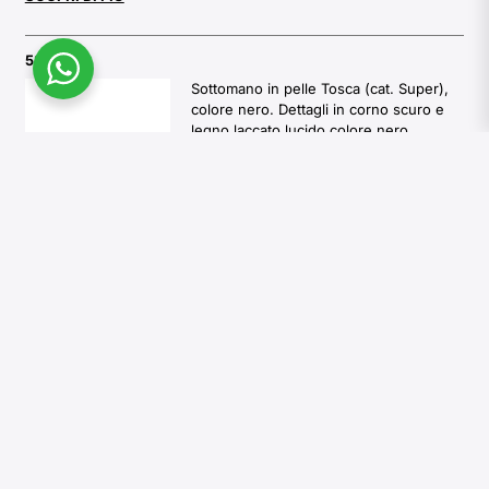
5300S
Sottomano in pelle Tosca (cat. Super),
colore nero. Dettagli in corno scuro e
legno laccato lucido colore nero.
Dimensioni complessive: cm 75 x 50
1.140,00
€
Disponibile in:
6 settimane
Aggiungi al carrello
5303S
Portafogli A4 in corno scuro e legno
laccato lucido colore nero. Interno in
pelle Tosca (cat. Super), colore nero.
Piedini in ottone cromato.
Dimensioni complessive: cm 25 x 34 x
H cm 5
1.010,00
€